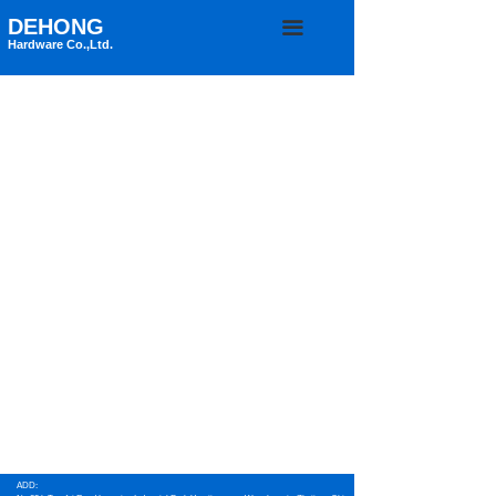
DEHONG
끀
Hardware Co.,Ltd.
ADD: