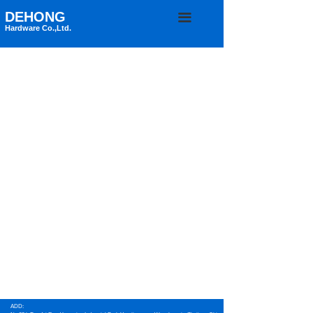
DEHONG
끀
Hardware Co.,Ltd.
ADD: